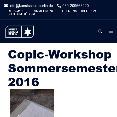
Skip
info@kunstschuleberlin.de
030-209663220
to
DIE SCHULE
ANMELDUNG
TEILNEHMERBEREICH
BITTE UM RÜCKRUF
content
Togg
Search
men
Copic-Workshop
Sommersemeste
2016