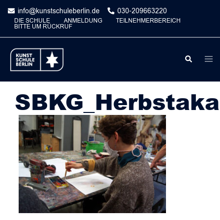
Skip
info@kunstschuleberlin.de
030-209663220
to
DIE SCHULE
ANMELDUNG
TEILNEHMERBEREICH
BITTE UM RÜCKRUF
content
Togg
Search
men
SBKG_Herbstaka