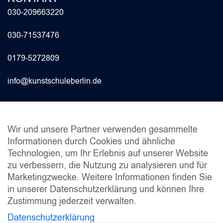
030-209663220
030-71537476
0179-5272809
info@kunstschuleberlin.de
INFO
Wir und unsere Partner verwenden gesammelte
Informationen durch Cookies und ähnliche
Fragen & Antworten 2024
Technologien, um Ihr Erlebnis auf unserer Website
Studienberatung
zu verbessern, die Nutzung zu analysieren und für
Stundenpläne
Marketingzwecke. Weitere Informationen finden Sie
Schulordnung
in unserer Datenschutzerklärung und können Ihre
Dokumente
Zustimmung jederzeit verwalten.
Sitemap
Datenschutzerklärung
Leitbild