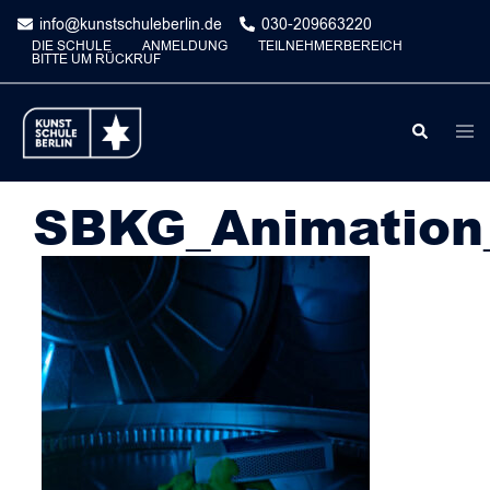
Skip
info@kunstschuleberlin.de
030-209663220
to
DIE SCHULE
ANMELDUNG
TEILNEHMERBEREICH
BITTE UM RÜCKRUF
content
Togg
Search
men
SBKG_Animation