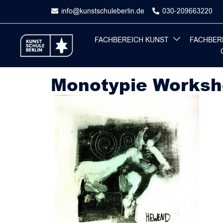
Skip
info@kunstschuleberlin.de
030-209663220
to
content
FACHBEREICH KUNST
FACHBER
Monotypie Worksh