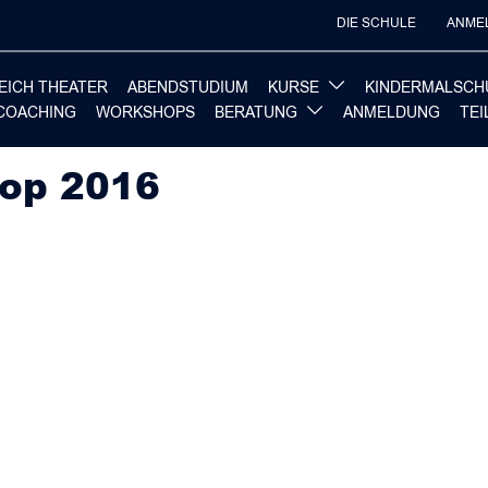
DIE SCHULE
ANME
EICH THEATER
ABENDSTUDIUM
KURSE
KINDERMALSCH
COACHING
WORKSHOPS
BERATUNG
ANMELDUNG
TE
op 2016