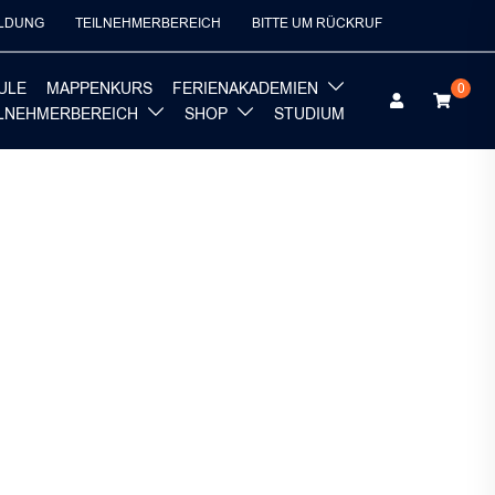
LDUNG
TEILNEHMERBEREICH
BITTE UM RÜCKRUF
ULE
MAPPENKURS
FERIENAKADEMIEN
0
ILNEHMERBEREICH
SHOP
STUDIUM