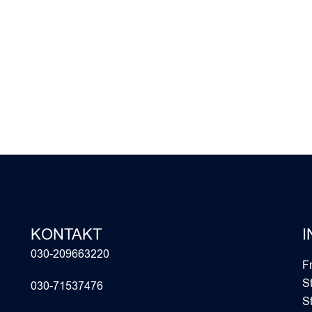
KONTAKT
I
030-209663220
F
S
030-71537476
S