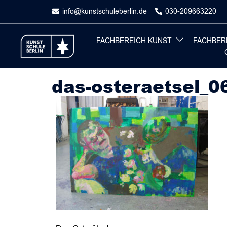
Skip
info@kunstschuleberlin.de
030-209663220
to
content
FACHBEREICH KUNST
FACHBER
das-osteraetsel_0