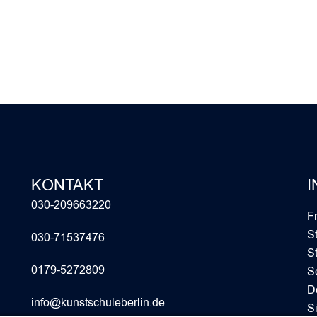
KONTAKT
I
030-209663220
F
S
030-71537476
S
0179-5272809
S
D
info@kunstschuleberlin.de
S