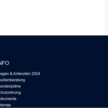
NFO
ragen & Antworten 2024
tudienberatung
tundenpläne
chulordnung
okumente
itemap