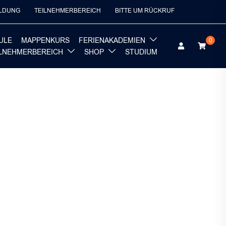
LDUNG
TEILNEHMERBEREICH
BITTE UM RÜCKRUF
ULE
MAPPENKURS
FERIENAKADEMIEN
0
ILNEHMERBEREICH
SHOP
STUDIUM