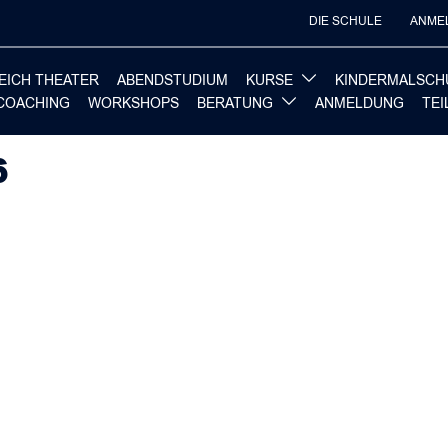
DIE SCHULE
ANME
EICH THEATER
ABENDSTUDIUM
KURSE
KINDERMALSCH
COACHING
WORKSHOPS
BERATUNG
ANMELDUNG
TE
6