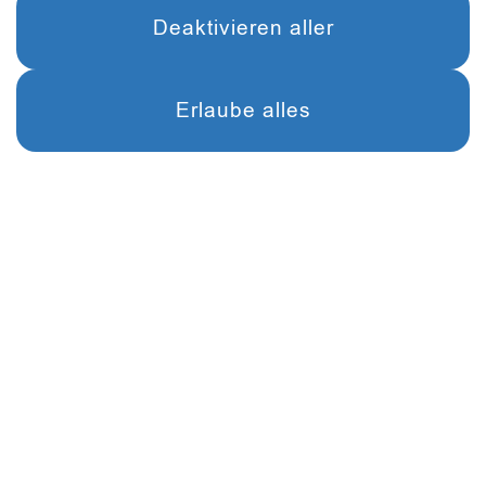
Deaktivieren aller
0179-5272809
Open
chat
info@kunstschuleberlin.de
Erlaube alles
INFO
Fragen & Antworten 2024
Studienberatung
Stundenpläne
Schulordnung
Dokumente
Sitemap
Leitbild