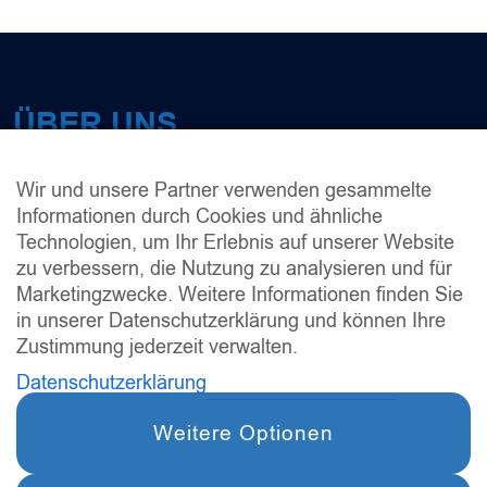
ÜBER UNS
Links / Partner
Wir und unsere Partner verwenden gesammelte
Datenschutzerklärung
Informationen durch Cookies und ähnliche
Technologien, um Ihr Erlebnis auf unserer Website
Impressum
zu verbessern, die Nutzung zu analysieren und für
Marketingzwecke. Weitere Informationen finden Sie
Kontakt
in unserer Datenschutzerklärung und können Ihre
Zustimmung jederzeit verwalten.
Datenschutzerklärung
KONTAKT
030-209663220
Weitere Optionen
030-71537476