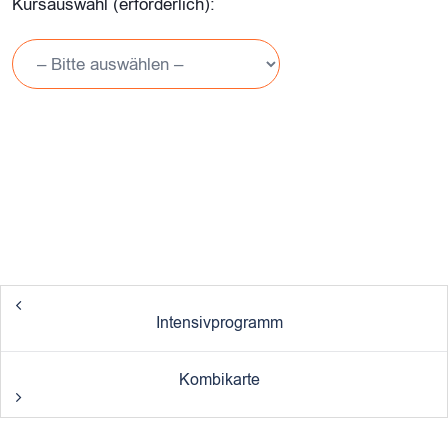
Kursauswahl (erforderlich):
POST
Intensivprogramm
NAVIGATION
Kombikarte