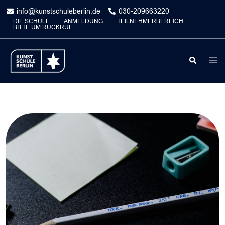
Skip
info@kunstschuleberlin.de
030-209663220
to
DIE SCHULE
ANMELDUNG
TEILNEHMERBEREICH
BITTE UM RÜCKRUF
content
Togg
Search
men