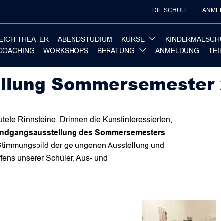
DIE SCHULE
ANME
EICH THEATER
ABENDSTUDIUM
KURSE
KINDERMALSCH
COACHING
WORKSHOPS
BERATUNG
ANMELDUNG
TE
llung Sommersemester
tete Rinnsteine. Drinnen die Kunstinteressierten,
ndgangsausstellung des Sommersemesters
 Stimmungsbild der gelungenen Ausstellung und
ffens unserer Schüler, Aus- und