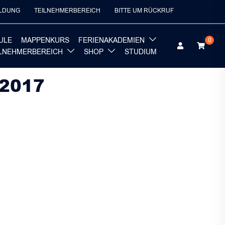
LDUNG
TEILNEHMERBEREICH
BITTE UM RÜCKRUF
ULE
MAPPENKURS
FERIENAKADEMIEN
0
ILNEHMERBEREICH
SHOP
STUDIUM
 2017