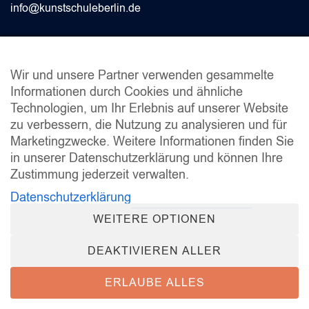
info@kunstschuleberlin.de
INFO
Wir und unsere Partner verwenden gesammelte
Informationen durch Cookies und ähnliche
Fragen & Antworten 2024
Technologien, um Ihr Erlebnis auf unserer Website
Studienberatung
zu verbessern, die Nutzung zu analysieren und für
Stundenpläne
Marketingzwecke. Weitere Informationen finden Sie
Schulordnung
in unserer Datenschutzerklärung und können Ihre
Dokumente
Zustimmung jederzeit verwalten.
Sitemap
Datenschutzerklärung
Leitbild
WEITERE OPTIONEN
Open
DEAKTIVIEREN ALLER
chat
ERLAUBE ALLES
© 2026 Kunstschule Berlin. Proudly powered by
Sydney
Pro