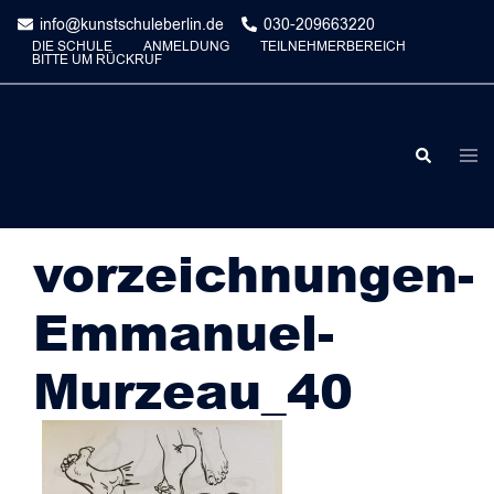
Skip
info@kunstschuleberlin.de
030-209663220
to
DIE SCHULE
ANMELDUNG
TEILNEHMERBEREICH
BITTE UM RÜCKRUF
content
Togg
Search
men
vorzeichnungen-
Emmanuel-
Murzeau_40