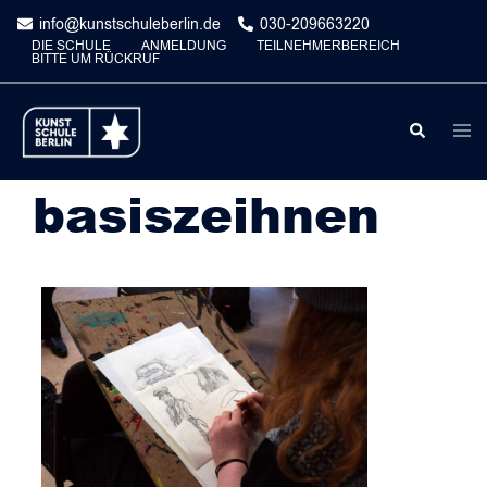
Skip
info@kunstschuleberlin.de
030-209663220
to
DIE SCHULE
ANMELDUNG
TEILNEHMERBEREICH
BITTE UM RÜCKRUF
content
Togg
Search
men
basiszeihnen