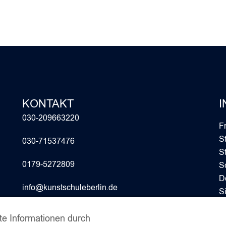
KONTAKT
I
030-209663220
F
S
030-71537476
S
0179-5272809
S
D
info@kunstschuleberlin.de
S
Le
e Informationen durch