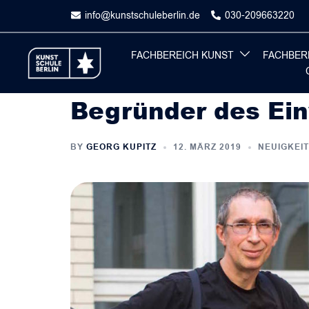
Skip
info@kunstschuleberlin.de
030-209663220
to
content
FACHBEREICH KUNST
FACHBER
Begründer des Ei
BY
GEORG KUPITZ
12. MÄRZ 2019
NEUIGKEI