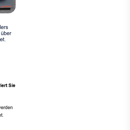
lers
 über
et.
ert Sie
werden
t.