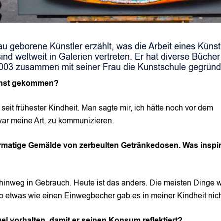
au geborene Künstler erzählt, was die Arbeit eines Künst
nd weltweit in Galerien vertreten. Er hat diverse Bücher
 2003 zusammen mit seiner Frau die Kunstschule gegründ
 Kunst gekommen?
eit frühester Kindheit. Man sagte mir, ich hätte noch vor dem
ar meine Art, zu kommunizieren.
rmatige Gemälde von zerbeulten Getränkedosen. Was inspiri
inweg in Gebrauch. Heute ist das anders. Die meisten Dinge 
 etwas wie einen Einwegbecher gab es in meiner Kindheit nich
el vorhalten, damit er seinen Konsum reflektiert?