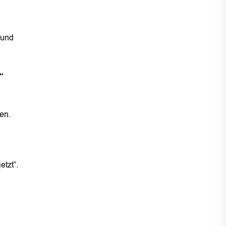
 und
“
en.
tzt“.