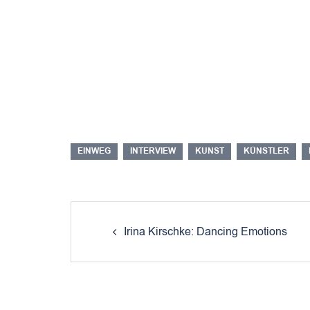
EINWEG
INTERVIEW
KUNST
KÜNSTLER
Post
navigation
Irina Kirschke: Dancing Emotions