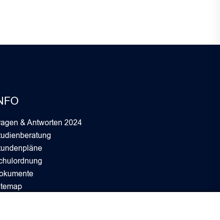
NFO
ragen & Antworten 2024
tudienberatung
tundenpläne
chulordnung
okumente
itemap
itbild