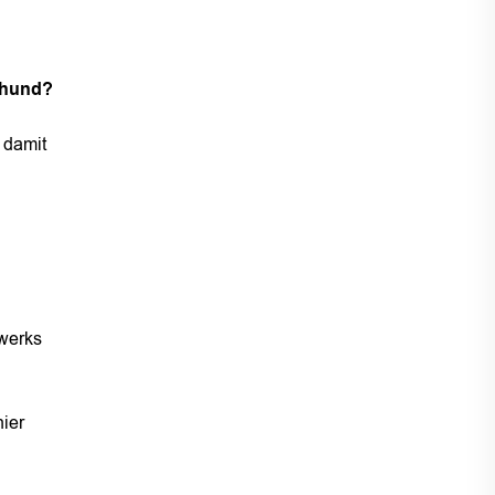
nehund?
 damit
werks
ier