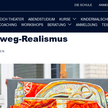
DIE SCHULE
ANME
EICH THEATER
ABENDSTUDIUM
KURSE
KINDERMALSCH
COACHING
WORKSHOPS
BERATUNG
ANMELDUNG
TE
nweg-Realismus
TEN